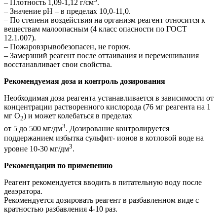
– Плотность 1,09-1,12 г/см
.
– Значение рН – в пределах 10,0-11,0.
– По степени воздействия на организм реагент относится к
веществам малоопасным (4 класс опасности по ГОСТ
12.1.007).
– Пожаровзрывобезопасен, не горюч.
– Замерзший реагент после оттаивания и перемешивания
восстанавливает свои свойства.
Рекомендуемая доза и контроль дозирования
Необходимая доза реагента устанавливается в зависимости от
концентрации растворенного кислорода (76 мг реагента на 1
мг О
) и может колебаться в пределах
2
3
от 5 до 500 мг/дм
. Дозирование контролируется
поддержанием избытка сульфит- ионов в котловой воде на
3
уровне 10-30 мг/дм
.
Рекомендации по применению
Реагент рекомендуется вводить в питательную воду после
деаэратора.
Рекомендуется дозировать реагент в разбавленном виде с
кратностью разбавления 4-10 раз.