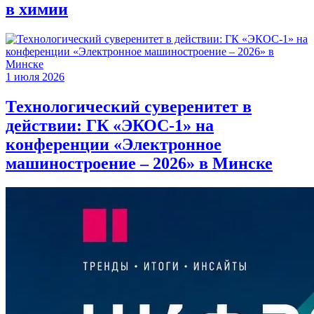
в химии
1 июля 2026
Технологический суверенитет в
действии: ГК «ЭКОС-1» на
конференции «Электронное
машиностроение – 2026» в Минске