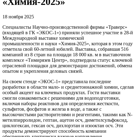
«Химия-2025»
18 ноября 2025
Специалисты Научно-производственной фирмы «Траверс»
(входящей в ГК «ЭКОС-1») приняли успешное участие в 28-й
Международной выставке химической
промышленности и науки «Химия-2025», которая в этом году
отметила свой 60-летний юбилей. Выставка, собравшая 516
компаний из 8 стран на площади 18 000 кв. м в выставочном
комплексе «Тимирязев Центр», подтвердила статус ключевой
отраслевой площадки для демонстрации достижений, обмена
опытом и укрепления деловых связей.
На своем стенде «ЭКОС-1» представила последние
разработки в области мало- и среднетоннажной химии, сделав
особый акцент на ключевых продуктах. Гости выставки
смогли ознакомиться с решениями для водоподготовки,
включая наборы реактивов для определения жесткости,
сульфитов, фосфатов и железа в воде, а также с
высокочистыми растворителями и реагентами, такими как N-
метилпирролидон, гептан, ацетон осч, диметилсульфоксид,
циклогексан, гексан осч, дихлорэтан и изооктан осч. Эти
продукты демонстрируют способность компании
обеспечивать критически важные направления